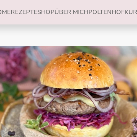
OME
REZEPTE
SHOP
ÜBER MICH
POLTENHOF
KUR