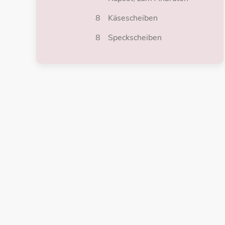
8
Käsescheiben
8
Speckscheiben