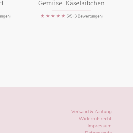
rl
Gemüse-Käselaibchen
★
★
★
★
★
ungen)
5/5 (3 Bewertungen)
Versand & Zahlung
Widerrufsrecht
Impressum