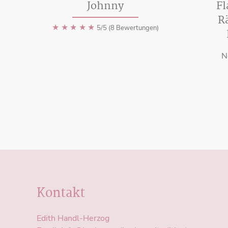
Johnny
F
R
★
★
★
★
★
5/5 (8 Bewertungen)
N
Kontakt
Edith Handl-Herzog