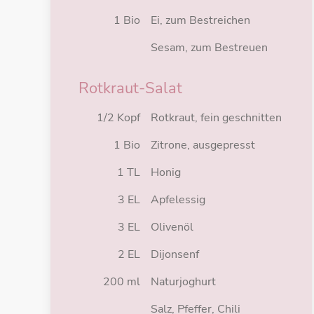
1 Bio
Ei, zum Bestreichen
Sesam, zum Bestreuen
Rotkraut-Salat
1/2 Kopf
Rotkraut, fein geschnitten
1 Bio
Zitrone, ausgepresst
1 TL
Honig
3 EL
Apfelessig
3 EL
Olivenöl
2 EL
Dijonsenf
200 ml
Naturjoghurt
Salz, Pfeffer, Chili