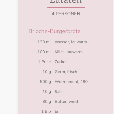
Zutaten
4 PERSONEN
Brioche-Burgerbrote
130 ml
Wasser, lauwarm
100 ml
Milch, lauwarm
1 Prise
Zucker
10 g
Germ, frisch
500 g
Weizenmehl, 480
10 g
Salz
80 g
Butter, weich
1 Bio
Ei