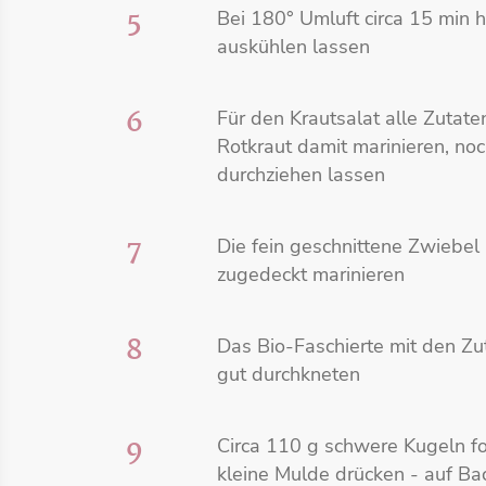
5
Bei 180° Umluft circa 15 min h
auskühlen lassen
6
Für den Krautsalat alle Zutate
Rotkraut damit marinieren, n
durchziehen lassen
7
Die fein geschnittene Zwiebel
zugedeckt marinieren
8
Das Bio-Faschierte mit den Z
gut durchkneten
9
Circa 110 g schwere Kugeln fo
kleine Mulde drücken - auf Ba