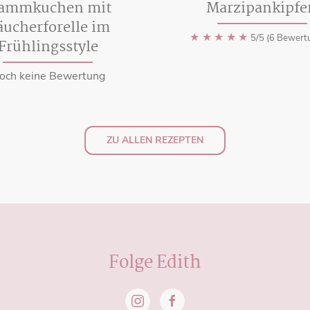
lammkuchen mit
Marzipankipfe
äucherforelle im
★
★
★
★
★
5/5 (6 Bewert
Frühlingsstyle
och keine Bewertung
ZU ALLEN REZEPTEN
Folge Edith