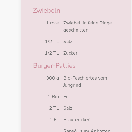
Zwiebeln
1 rote
Zwiebel, in feine Ringe
geschnitten
1/2 TL
Salz
1/2 TL
Zucker
Burger-Patties
900 g
Bio-Faschiertes vom
Jungrind
1 Bio
Ei
2 TL
Salz
1 EL
Braunzucker
Rapsöl, zum Anbraten